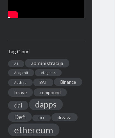
Tag Cloud
administracija
A1
AI agenti
AI agents
Binance
BAT
Austrija
brave
compound
dapps
dai
Defi
država
DLT
ethereum