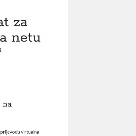
at za
na netu
0
s na
 prijevodu virtualna