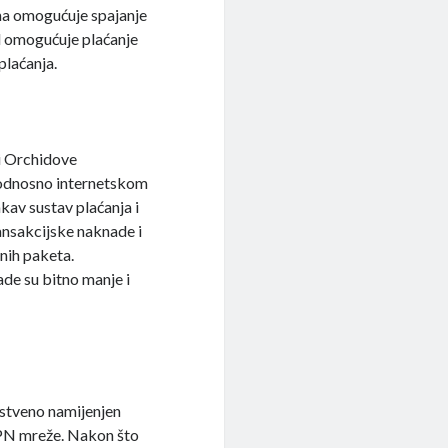
ima omogućuje spajanje
ol omogućuje plaćanje
plaćanja.
ži Orchidove
, odnosno internetskom
av sustav plaćanja i
ransakcijske naknade i
nih paketa.
ade su bitno manje i
stveno namijenjen
VPN mreže. Nakon što