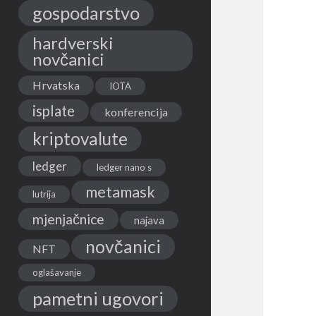
gospodarstvo
hardverski
novčanici
Hrvatska
IOTA
isplate
konferencija
kriptovalute
ledger
ledger nano s
metamask
lutrija
mjenjačnice
najava
novčanici
NFT
oglašavanje
pametni ugovori