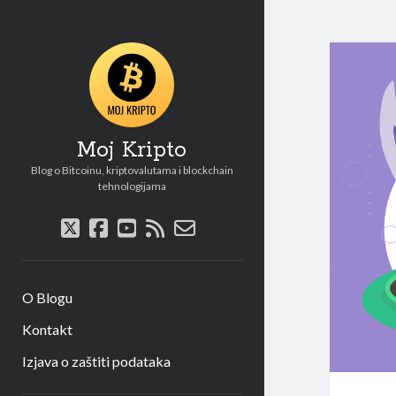
Moj Kripto
Blog o Bitcoinu, kriptovalutama i blockchain
tehnologijama
twitter
facebook
youtube
rss
email-
form
O Blogu
Kontakt
Izjava o zaštiti podataka