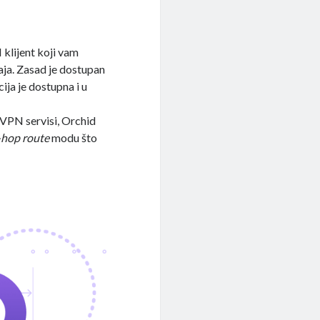
 klijent koji vam
ja. Zasad je dostupan
cija je dostupna i u
 VPN servisi, Orchid
-hop route
modu što