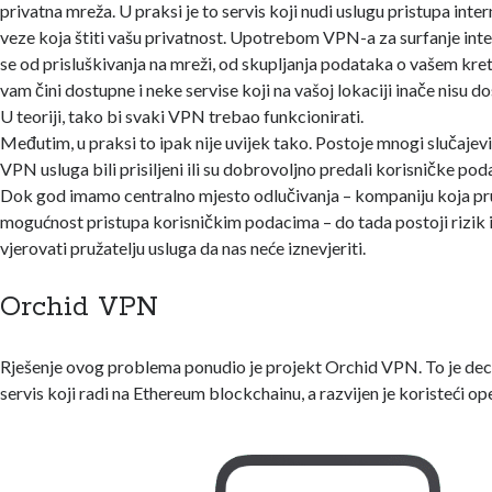
privatna mreža. U praksi je to servis koji nudi uslugu pristupa inte
veze koja štiti vašu privatnost. Upotrebom VPN-a za surfanje in
se od prisluškivanja na mreži, od skupljanja podataka o vašem kre
vam čini dostupne i neke servise koji na vašoj lokaciji inače nisu do
U teoriji, tako bi svaki VPN trebao funkcionirati.
Međutim, u praksi to ipak nije uvijek tako. Postoje mnogi slučajevi
VPN usluga bili prisiljeni ili su dobrovoljno predali korisničke pod
Dok god imamo centralno mjesto odlučivanja – kompaniju koja pru
mogućnost pristupa korisničkim podacima – do tada postoji rizik i 
vjerovati pružatelju usluga da nas neće iznevjeriti.
Orchid VPN
Rješenje ovog problema ponudio je projekt Orchid VPN. To je dec
servis koji radi na Ethereum blockchainu, a razvijen je koristeći op