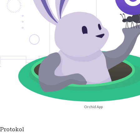
Orchid App
Protokol