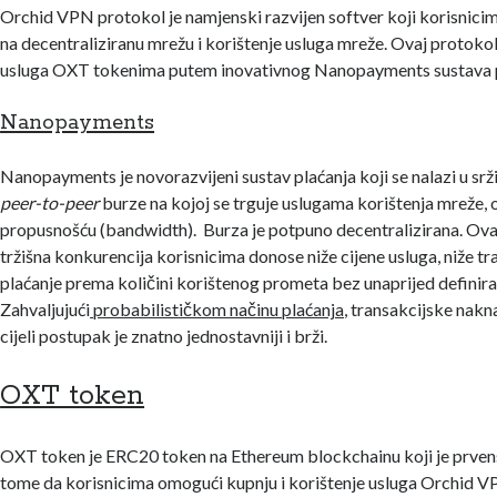
Orchid VPN protokol je namjenski razvijen softver koji korisnic
na decentraliziranu mrežu i korištenje usluga mreže. Ovaj protok
usluga OXT tokenima putem inovativnog Nanopayments sustava 
Nanopayments
Nanopayments je novorazvijeni sustav plaćanja koji se nalazi u sr
peer-to-peer
burze na kojoj se trguje uslugama korištenja mreže
propusnošću (bandwidth). Burza je potpuno decentralizirana. Ovak
tržišna konkurencija korisnicima donose niže cijene usluga, niže t
plaćanje prema količini korištenog prometa bez unaprijed definira
Zahvaljujući
probabilističkom načinu plaćanja
, transakcijske nakn
cijeli postupak je znatno jednostavniji i brži.
OXT token
OXT token je ERC20 token na Ethereum blockchainu koji je prven
tome da korisnicima omogući kupnju i korištenje usluga Orchid 