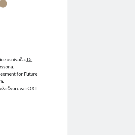
ice osnivača:
Dr
ssona.
eement for Future
ra.
reža čvorova i OXT