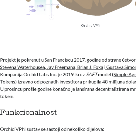
Orchid VPN
Projekt je pokrenut u San Franciscu 2017. godine od strane četvor
Stevena Waterhousea
,
Jay Freemana
,
Brian J. Foxa
i
Gustava Simon
Kompanija Orchid Labs Inc. je 2019. kroz
SAFT
model (
Simple Agr
Tokens
) izravno od poznatih investitora prikupila 48 milijuna dola
U prosincu prošle godine konačno je lansirana decentralizirana m
tokeni.
Funkcionalnost
Orchid VPN sustav se sastoji od nekoliko dijelova: