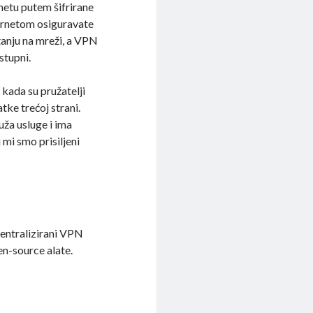
rnetu putem šifrirane
ternetom osiguravate
tanju na mreži, a VPN
stupni.
 kada su pružatelji
atke trećoj strani.
ža usluge i ima
mi smo prisiljeni
entralizirani VPN
en-source alate.