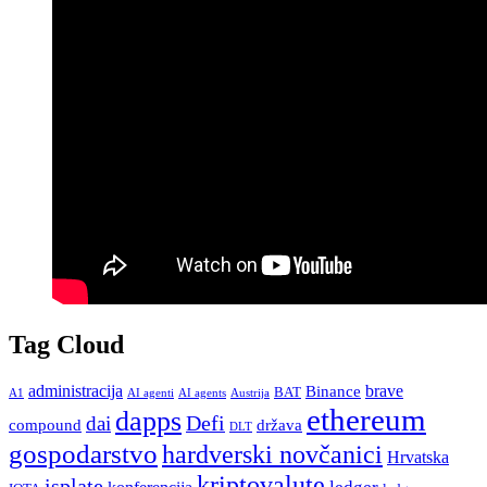
Tag Cloud
administracija
brave
Binance
BAT
A1
AI agenti
AI agents
Austrija
ethereum
dapps
Defi
dai
compound
država
DLT
gospodarstvo
hardverski novčanici
Hrvatska
kriptovalute
isplate