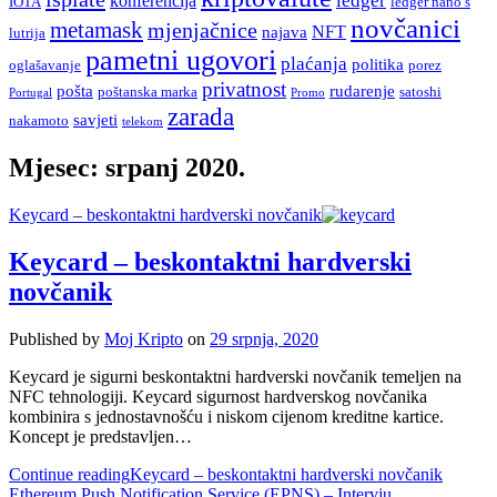
ledger
konferencija
IOTA
ledger nano s
novčanici
metamask
mjenjačnice
NFT
najava
lutrija
pametni ugovori
plaćanja
politika
oglašavanje
porez
privatnost
pošta
rudarenje
poštanska marka
satoshi
Portugal
Promo
zarada
savjeti
nakamoto
telekom
Mjesec:
srpanj 2020.
Keycard – beskontaktni hardverski novčanik
Keycard – beskontaktni hardverski
novčanik
Published by
Moj Kripto
on
29 srpnja, 2020
Keycard je sigurni beskontaktni hardverski novčanik temeljen na
NFC tehnologiji. Keycard sigurnost hardverskog novčanika
kombinira s jednostavnošću i niskom cijenom kreditne kartice.
Koncept je predstavljen…
Continue reading
Keycard – beskontaktni hardverski novčanik
Ethereum Push Notification Service (EPNS) – Intervju