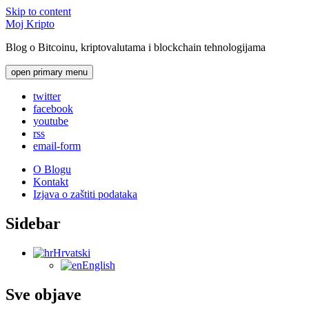
Skip to content
Moj Kripto
Blog o Bitcoinu, kriptovalutama i blockchain tehnologijama
open primary menu
twitter
facebook
youtube
rss
email-form
O Blogu
Kontakt
Izjava o zaštiti podataka
Sidebar
Hrvatski
English
Sve objave