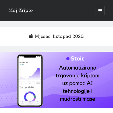
Moj Kripto
open
primary
Sidebar
menu
Hrvatski
Mjesec:
listopad 2020.
Sve objave
veljača 2025
(1)
listopad 2024
(1)
rujan 2024
(1)
studeni 2023
(1)
studeni 2022
(1)
listopad 2022
(1)
lipanj 2022
(1)
svibanj 2022
(1)
travanj 2022
(1)
srpanj 2021
(1)
svibanj 2021
(1)