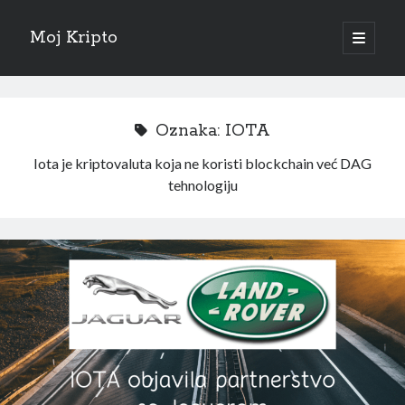
Moj Kripto
open
primary
Sidebar
menu
Hrvatski
Oznaka:
IOTA
Sve objave
Iota je kriptovaluta koja ne koristi blockchain već DAG
tehnologiju
veljača 2025
(1)
listopad 2024
(1)
rujan 2024
(1)
studeni 2023
(1)
studeni 2022
(1)
listopad 2022
(1)
lipanj 2022
(1)
svibanj 2022
(1)
travanj 2022
(1)
srpanj 2021
(1)
svibanj 2021
(1)