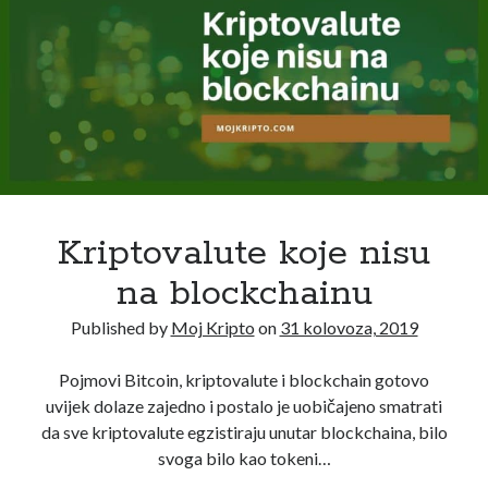
rujan 2019
(5)
kolovoz 2019
(12)
srpanj 2019
(9)
Kategorija
Kriptovalute koje nisu
Altcoin
(69)
Bitcoin
(37)
na blockchainu
Blockchain
(64)
Published by
Moj Kripto
on
31 kolovoza, 2019
DeFi
(28)
Intervju
(4)
Pojmovi Bitcoin, kriptovalute i blockchain gotovo
Novosti
(8)
uvijek dolaze zajedno i postalo je uobičajeno smatrati
Privatnost
(8)
da sve kriptovalute egzistiraju unutar blockchaina, bilo
Testirano
(35)
svoga bilo kao tokeni…
Vijesti
(16)