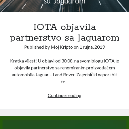
travanj 2021
(1)
ožujak 2021
(1)
siječanj 2021
(1)
IOTA objavila
prosinac 2020
(3)
studeni 2020
(1)
partnerstvo sa Jaguarom
listopad 2020
(1)
Published by
Moj Kripto
on
1 rujna, 2019
rujan 2020
(2)
kolovoz 2020
(1)
Kratka vijest! U objavi od 30.08. na svom blogu IOTA je
srpanj 2020
(2)
objavila partnerstvo sa renomiranim proizvođačem
lipanj 2020
(2)
automobila Jaguar – Land Rover. Zajednički napori bit
svibanj 2020
(3)
će…
travanj 2020
(2)
ožujak 2020
(4)
IOTA
Continue reading
veljača 2020
(4)
objavila
siječanj 2020
(3)
partnerstvo
prosinac 2019
(5)
sa
studeni 2019
(5)
Jaguarom
listopad 2019
(4)