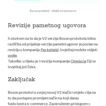
Boson protokol – Web3 eCommerce
Revizije pametnog ugovora
S obzirom na to da je V2 verzija Boson protokola bitno
različita od prijašnje verzije pametni ugovor je poslan na
reviziju u kompaniju
Peckshield
. Izvještaj možete vidjeti
ovdje
.
Također, u tijeku je i revizija kompanije
Omniscia
čiji se
izvještaj još čeka.
Zaključak
Boson protokol u svojoj novoj V2 inačici smjelo cilja na
to da postupno promijeni način na koji danas
funkcionira e-commerce. Zaokruženim pristupom s