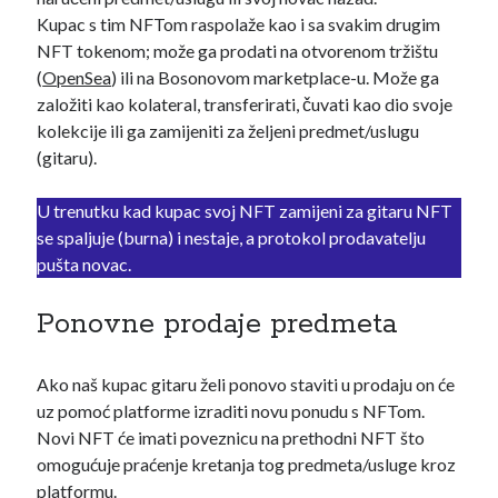
Kupac s tim NFTom raspolaže kao i sa svakim drugim
NFT tokenom; može ga prodati na otvorenom tržištu
(
OpenSea
) ili na Bosonovom marketplace-u. Može ga
založiti kao kolateral, transferirati, čuvati kao dio svoje
kolekcije ili ga zamijeniti za željeni predmet/uslugu
(gitaru).
U trenutku kad kupac svoj NFT zamijeni za gitaru NFT
se spaljuje (burna) i nestaje, a protokol prodavatelju
pušta novac.
Ponovne prodaje predmeta
Ako naš kupac gitaru želi ponovo staviti u prodaju on će
uz pomoć platforme izraditi novu ponudu s NFTom.
Novi NFT će imati poveznicu na prethodni NFT što
omogućuje praćenje kretanja tog predmeta/usluge kroz
platformu.