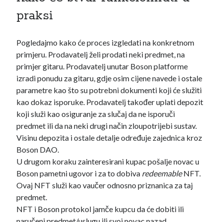
hardverski novčanici
Hrvatska
praksi
isplate
konferencija
IOTA
kriptovalute
Pogledajmo kako će proces izgledati na konkretnom
ledger
primjeru. Prodavatelj želi prodati neki predmet, na
metamask
ledger nano s
lutrija
primjer gitaru. Prodavatelj unutar Boson platforme
izradi ponudu za gitaru, gdje osim cijene navede i ostale
mjenjačnice
NFT
najava
parametre kao što su potrebni dokumenti koji će služiti
novčanici
kao dokaz isporuke. Prodavatelj također uplati depozit
oglašavanje
koji služi kao osiguranje za slučaj da ne isporuči
pametni ugovori
plaćanja
predmet ili da na neki drugi način zloupotrijebi sustav.
Visinu depozita i ostale detalje određuje zajednica kroz
politika
pošta
porez
Portugal
Boson DAO.
privatnost
poštanska marka
U drugom koraku zainteresirani kupac pošalje novac u
Promo
Boson pametni ugovor i za to dobiva
redeemable
NFT.
rudarenje
savjeti
satoshi nakamoto
Ovaj NFT služi kao vaučer odnosno priznanica za taj
zarada
predmet.
telekom
NFT i Boson protokol jamče kupcu da će dobiti ili
naručeni predmet/uslugu ili svoj novac nazad.