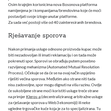
Osim krajnjim korisnicima nova Bosonova platforma
namijenjena je i kompanijama/brendovima koje će moći
postavljati svoje izloge unutar platforme.
Za sada već postoji više od 40 zainteresiranih brendova.
Rješavanje sporova
Nakon primanja usluge odnosno proizvoda kupac može
biti nezadovoljan ili imati reklamaciju i on tada može
pokrenuti spor. Sporovi se obrađuju putem posebno
razvijenog mehanizma (Automated Mutual Resolution
Process). Očekuje se da će se na ovaj način uspješno
riješiti većina sporova. Međutim ako strane niti tada
nisu zadovoljne, spor mogu dignuti na višu razinu. Ovdje
će sukobljene strane moći koristiti usluge treće strane
na primjer
Kleros-a
(decentraliziranog arbitražne usluge
za rješavanje sporova u Web3 ekonomiji) ili neke
ugledne trgovačke kuće koja je za to specijalizirana. Tu