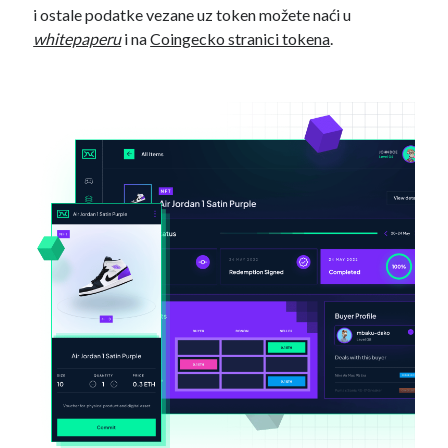
i ostale podatke vezane uz token možete naći u
whitepaperu
i na
Coingecko stranici tokena
.