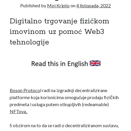
Published by
Moj Kripto
on
4 listopada, 2022
travanj 2021
(1)
ožujak 2021
(1)
Digitalno trgovanje fizičkom
siječanj 2021
(1)
prosinac 2020
(3)
imovinom uz pomoć Web3
studeni 2020
(1)
tehnologije
listopad 2020
(1)
rujan 2020
(2)
kolovoz 2020
(1)
srpanj 2020
(2)
lipanj 2020
(2)
svibanj 2020
(3)
travanj 2020
(2)
Boson Protoco
l radi na izgradnji decentralizirane
ožujak 2020
(4)
platforme koja korisnicima omogućuje prodaju fizičkih
veljača 2020
(4)
predmeta i usluga putem otkupljivih (redeamable)
siječanj 2020
(3)
NFTova.
prosinac 2019
(5)
studeni 2019
(5)
S obzirom na to da se radi o decentraliziranom sustavu,
listopad 2019
(4)