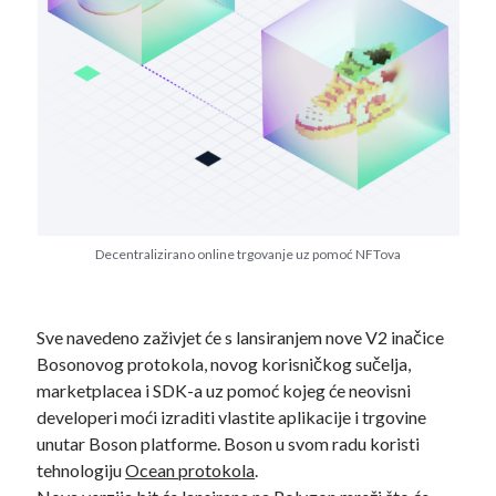
Search
POSJETI MOJ KRIPTO YOUTUBE KANAL
Decentralizirano online trgovanje uz pomoć NFTova
Sve navedeno zaživjet će s lansiranjem nove V2 inačice
Bosonovog protokola, novog korisničkog sučelja,
marketplacea i SDK-a uz pomoć kojeg će neovisni
developeri moći izraditi vlastite aplikacije i trgovine
unutar Boson platforme. Boson u svom radu koristi
tehnologiju
Ocean protokola
.