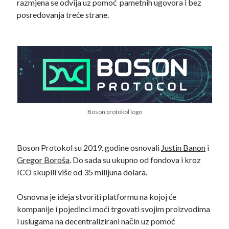
razmjena se odvija uz pomoć pametnih ugovora i bez
rujan 2019
(5)
posredovanja treće strane.
kolovoz 2019
(12)
srpanj 2019
(9)
Kategorija
Boson protokol logo
Altcoin
(69)
Bitcoin
(37)
Blockchain
(64)
Boson Protokol su 2019. godine osnovali
Justin Banon
i
DeFi
(28)
Gregor Boroša
. Do sada su ukupno od fondova i kroz
Intervju
(4)
ICO skupili više od 35 milijuna dolara.
Novosti
(8)
Privatnost
(8)
Osnovna je ideja stvoriti platformu na kojoj će
Testirano
(35)
kompanije i pojedinci moći trgovati svojim proizvodima
Vijesti
(16)
i uslugama na decentralizirani način uz pomoć