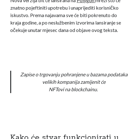
Nova verzija bit će lansirana na
Polygon
mreži što će
znatno pojeftiniti upotrebu i unaprijediti korisničko
iskustvo. Prema najavama sve će biti pokrenuto do
kraja godine, a po neslužbenim izvorima lansiranje se
očekuje unutar mjesec dana od objave ovog teksta.
Tag Cloud
Zapise o trgovanju pohranjene u bazama podataka
administracija
A1
AI agenti
AI agents
velikih kompanija zamijenit će
brave
Binance
BAT
NFTovi na blockchainu.
Austrija
dapps
dai
Defi
compound
ethereum
država
DLT
gospodarstvo
Kako će stvar funkcionirati u