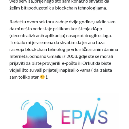
web servisa, prije nego što sam konačno shvatio da
rujan 2019
(5)
želim biti poduzetnik u blockchain tehnologijama.
kolovoz 2019
(12)
srpanj 2019
(9)
Radeći u ovom sektoru zadnje dvije godine, uvidio sam
da mi nešto nedostaje prilikom korištenja dApp
(decentraliziranih aplikacija) nasuprot drugih usluga.
Trebalo mi je vremena da shvatim da je rana faza
razvoja blockchain tehnologije vrlo slična ranim danima
Kategorija
Interneta, odnosno Gmailu iz 2003. gdje ste se morali
prijaviti da biste provjerili e-poštu ili Orkut da biste
Altcoin
(69)
vidjeli što su vaši prijatelji napisali o vama ( da, zaista
Bitcoin
(37)
sam toliko star
).
Blockchain
(64)
DeFi
(28)
Intervju
(4)
Novosti
(8)
Privatnost
(8)
Testirano
(35)
Vijesti
(16)