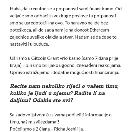
Haha, da, trenutno se u potpunosti sami financiramo. Od
veljače smo odbacili sve druge poslove i u potpunosti
smo se usredotočili na ovo. To naravno ne ide bez
poteškoća, ali do sada nam je naklonost Ethereum
zajednice uvelike olakšala stvar. Nadam se da će se to
nastaviti i u buduće.
Ušli smo u Gitcoin Grant vrlo kasno (samo 7 dana prije
kraja), i bili smo bili jako ugodno iznenađeni reakcijama.
Upravo istražujemo i dodatne mogućnosti financiranja.
Recite nam nekoliko riječi o vašem timu,
koliko je ljudi u njemu? Radite li na
daljinu? Odakle ste svi?
Sa zadovoljstvom ću s vama podijeliti informacije o
timu, našim zvijezdama!!
Počeli smo s 2 člana – Richa Joshi i ja.