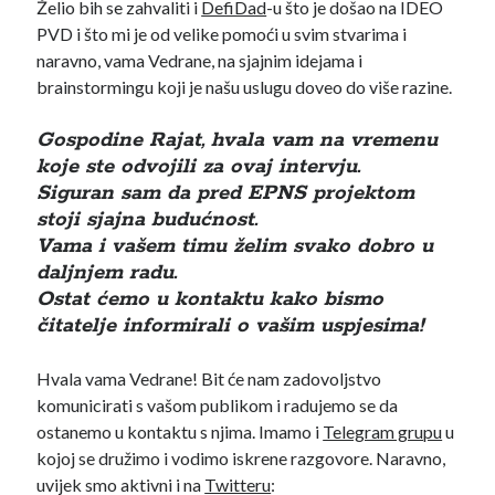
Želio bih se zahvaliti i
DefiDad
-u što je došao na IDEO
PVD i što mi je od velike pomoći u svim stvarima i
naravno, vama Vedrane, na sjajnim idejama i
brainstormingu koji je našu uslugu doveo do više razine.
Gospodine Rajat, hvala vam na vremenu
koje ste odvojili za ovaj intervju.
Siguran sam da pred EPNS projektom
stoji sjajna budućnost.
Vama i vašem timu želim svako dobro u
daljnjem radu.
Ostat ćemo u kontaktu kako bismo
čitatelje informirali o vašim uspjesima!
Hvala vama Vedrane! Bit će nam zadovoljstvo
komunicirati s vašom publikom i radujemo se da
ostanemo u kontaktu s njima. Imamo i
Telegram grupu
u
kojoj se družimo i vodimo iskrene razgovore. Naravno,
uvijek smo aktivni i na
Twitteru
: