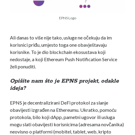
BTC /USD
EPNS Logo
Ali danas to više nije tako, usluge ne očekuju da im
korisnici priđu, umjesto toga one obavještavaju
korisnike. To je dio blockchain ekosustava koji
nedostaje, a koji Ethereum Push Notification Service
želi ponuditi.
Opišite nam što je EPNS projekt, odakle
ideja?
EPNS je decentralizirani DeFi protokol za slanje
obavijesti izgrađen na Ethereumu. Ukratko, pomoću
protokola, bilo koji dApp, pametni ugovor ili usluga
mogu slati obavijesti korisnicima (adresama novčanika)
Pretraži
neovisno o platformi (mobitel, tablet, web, kripto