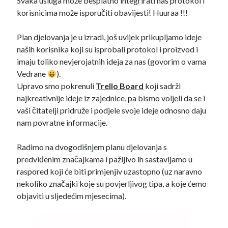
Svaka usluga može besplatno integrirati naš protokol i
korisnicima može isporučiti obavijesti! Huuraa !!!
Plan djelovanja je u izradi, još uvijek prikupljamo ideje
naših korisnika koji su isprobali protokol i proizvod i
imaju toliko nevjerojatnih ideja za nas (govorim o vama
Vedrane
).
Upravo smo pokrenuli
Trello Board
koji sadrži
najkreativnije ideje iz zajednice, pa bismo voljeli da se i
vaši čitatelji pridruže i podjele svoje ideje odnosno daju
nam povratne informacije.
Radimo na dvogodišnjem planu djelovanja s
predviđenim značajkama i pažljivo ih sastavljamo u
raspored koji će biti primjenjiv uzastopno (uz naravno
nekoliko značajki koje su povjerljivog tipa, a koje ćemo
objaviti u sljedećim mjesecima).