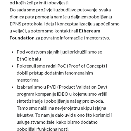
od kojih želi primiti obavijesti.
Do sada smo proživjeli uzbudljivo putovanje, svaka
dionica puta pomogla nam je u daljnjem poboljšanju
EPNS protokola. Ideju i konceptualizaciju započeli smo
u veljači, a potom smo kontaktirali
Ethereum
Foundation
za povratne informacije i mentorstvo.
Pod vodstvom sjajnih ljudi pridružili smo se
EthGlobalu
Pokrenuli smo radni PoC (
Proof of Concept
) i
dobili pristup dodatnim fenomenalnim
mentorima
Izabrani smo u PVD (Product Validation Day)
program kompanije
IDEO
u kojemu smo vršili
sintetiziranje i poboljšanje našeg proizvoda.
Tamo smo naišli na nevjerojatnu ekipu i sjajna
iskustva. To nam je dalo uvid u ono što korisnici i
usluge stvarno žele, kako bismo dodatno
poboljšali funkcionalnosti.