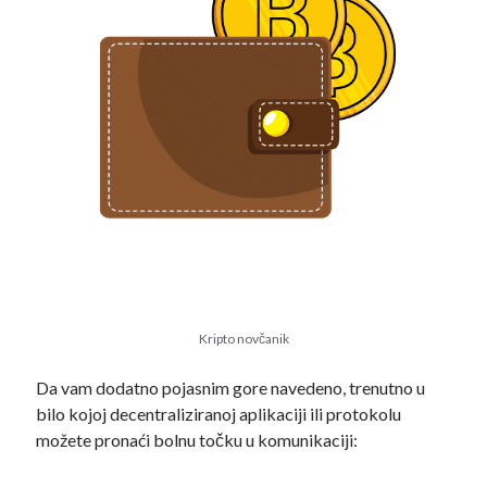
Tag Cloud
administracija
A1
AI agenti
AI agents
brave
Binance
BAT
Austrija
Kripto novčanik
dapps
dai
Defi
compound
Da vam dodatno pojasnim gore navedeno, trenutno u
ethereum
država
DLT
bilo kojoj decentraliziranoj aplikaciji ili protokolu
možete pronaći bolnu točku u komunikaciji:
gospodarstvo