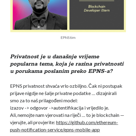
EPNS tim
Privatnost je u današnje vrijeme
popularna tema, koja je razina privatnosti
u porukama poslanim preko EPNS-a?
EPNS privatnost shvaća vrlo ozbiljno. Čak ni postupak
prijave nigdje ne šalje privatne podatke … dizajnirali
smo za to naš prilagođeni model:
izazov -> odgovor ->autentifikacija i vrijedilo je.
Ali, nemojte nam vjerovati na riječi … to je blockchain —
vjerujte, ali provjerite:
https://github.com/ethereum-
push-notification-service/epns-mobile-app