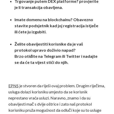
hardverski novčanici
Trgovanje putem DEX platforme? provjerite
Hrvatska
je li transakcija obavljena.
isplate
konferencija
IOTA
Imate domenu na blockchainu? Obavezno
kriptovalute
ledger
stavite podsjetnik kad joj registracija istječe
metamask
ili ćete ju izgubiti.
ledger nano s
lutrija
mjenjačnice
NFT
najava
Želite obavijestiti korisnike da je vaš
protokol upravo doživio napad?
novčanici
oglašavanje
Brzo otiđite na Telegram ili Twitter i nadajte
pametni ugovori
se da će ta vijest stići do njih.
plaćanja
politika
pošta
porez
Portugal
privatnost
poštanska marka
Promo
EPNS
je stvoren da riješi ovaj problem. Drugim riječima,
rudarenje
savjeti
satoshi nakamoto
usluga dolazi korisniku umjesto da se korisnik
neprestano vraća usluzi. Naravno, znamo i da su
zarada
telekom
obavijesti mač s dvije oštrice i zato naš protokol
korisniku pruža mogućnost da odluči koje su to usluge