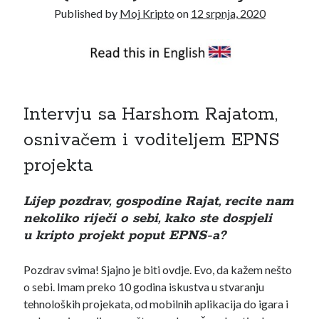
Published by
Moj Kripto
on
12 srpnja, 2020
travanj 2021
(1)
ožujak 2021
(1)
siječanj 2021
(1)
prosinac 2020
(3)
studeni 2020
(1)
listopad 2020
(1)
Intervju sa Harshom Rajatom,
rujan 2020
(2)
kolovoz 2020
(1)
osnivačem i voditeljem EPNS
srpanj 2020
(2)
projekta
lipanj 2020
(2)
svibanj 2020
(3)
Lijep pozdrav, gospodine Rajat, recite nam
travanj 2020
(2)
nekoliko riječi o sebi, kako ste dospjeli
ožujak 2020
(4)
u kripto projekt poput EPNS-a?
veljača 2020
(4)
siječanj 2020
(3)
Pozdrav svima! Sjajno je biti ovdje. Evo, da kažem nešto
prosinac 2019
(5)
o sebi. Imam preko 10 godina iskustva u stvaranju
studeni 2019
(5)
tehnoloških projekata, od mobilnih aplikacija do igara i
listopad 2019
(4)