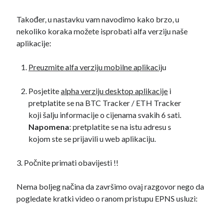
Također, u nastavku vam navodimo kako brzo, u
nekoliko koraka možete isprobati alfa verziju naše
aplikacije:
Preuzmite alfa verziju mobilne aplikacij
u
Posjetite
alpha verziju desktop aplikacije
i
pretplatite se na BTC Tracker / ETH Tracker
koji šalju informacije o cijenama svakih 6 sati.
Napomena
: pretplatite se na istu adresu s
kojom ste se prijavili u web aplikaciju.
3. Počnite primati obavijesti !!
Nema boljeg načina da završimo ovaj razgovor nego da
pogledate kratki video o ranom pristupu EPNS usluzi: