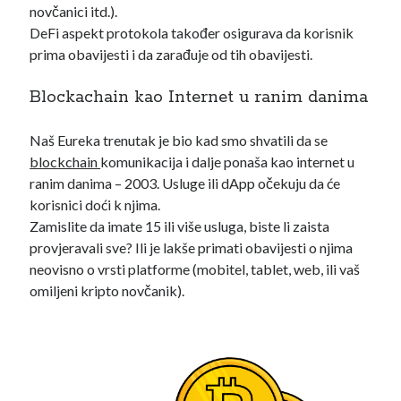
novčanici itd.).
Search
DeFi aspekt protokola također osigurava da korisnik
prima obavijesti i da zarađuje od tih obavijesti.
Blockachain kao Internet u ranim danima
Naš Eureka trenutak je bio kad smo shvatili da se
blockchain
komunikacija i dalje ponaša kao internet u
POSJETI MOJ KRIPTO YOUTUBE KANAL
ranim danima – 2003. Usluge ili dApp očekuju da će
korisnici doći k njima.
Zamislite da imate 15 ili više usluga, biste li zaista
provjeravali sve? Ili je lakše primati obavijesti o njima
neovisno o vrsti platforme (mobitel, tablet, web, ili vaš
omiljeni kripto novčanik).