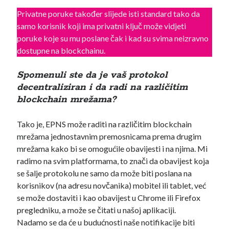
Privatne poruke također slijede isti standard tako da
samo korisnik koji ima privatni ključ može vidjeti
poruke koje su mu poslane čak i kad su svima neizravno
dostupne na blockchainu.
Spomenuli ste da je vaš protokol
decentraliziran i da radi na različitim
blockchain mrežama?
Tako je, EPNS može raditi na različitim blockchain
mrežama jednostavnim premosnicama prema drugim
mrežama kako bi se omogućile obavijesti i na njima. Mi
radimo na svim platformama, to znači da obavijest koja
se šalje protokolu ne samo da može biti poslana na
korisnikov (na adresu novčanika) mobitel ili tablet, već
se može dostaviti i kao obavijest u Chrome ili Firefox
pregledniku, a može se čitati u našoj aplikaciji.
Nadamo se da će u budućnosti naše notifikacije biti