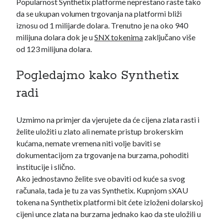
Popularnost Synthetix platforme neprestano raste tako
Search
da se ukupan volumen trgovanja na platformi bliži
iznosu od 1 milijarde dolara. Trenutno je na oko 940
milijuna dolara dok je u
SNX tokenima
zaključano više
od 123 milijuna dolara.
Pogledajmo kako Synthetix
radi
POSJETI MOJ KRIPTO YOUTUBE KANAL
Uzmimo na primjer da vjerujete da će cijena zlata rasti i
želite uložiti u zlato ali nemate pristup brokerskim
kućama, nemate vremena niti volje baviti se
dokumentacijom za trgovanje na burzama, pohoditi
institucije i slično.
Ako jednostavno želite sve obaviti od kuće sa svog
računala, tada je tu za vas Synthetix. Kupnjom sXAU
tokena na Synthetix platformi bit ćete izloženi dolarskoj
cijeni unce zlata na burzama jednako kao da ste uložili u