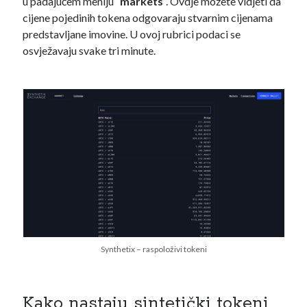
u padajućem meniju “
markets
”. Ovdje možete vidjeti da
cijene pojedinih tokena odgovaraju stvarnim cijenama
predstavljane imovine. U ovoj rubrici podaci se
osvježavaju svake tri minute.
Synthetix – raspoloživi tokeni
Kako nastaju sintetički tokeni