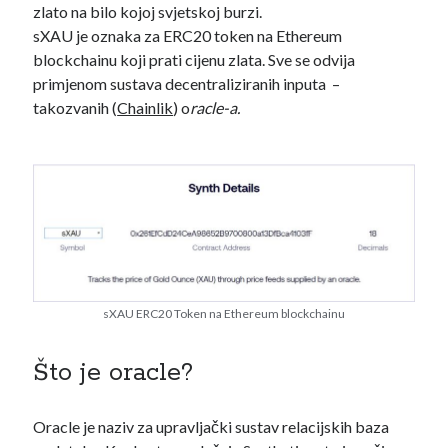
zlato na bilo kojoj svjetskoj burzi.
sXAU je oznaka za ERC20 token na Ethereum
blockchainu koji prati cijenu zlata. Sve se odvija
primjenom sustava decentraliziranih inputa –
takozvanih (
Chainlik
) o
racle-a.
Tag Cloud
administracija
A1
AI agenti
AI agents
brave
Binance
BAT
Austrija
sXAU ERC20 Token na Ethereum blockchainu
dapps
dai
Defi
compound
ethereum
Što je oracle?
država
DLT
gospodarstvo
Oracle je naziv za upravljački sustav relacijskih baza