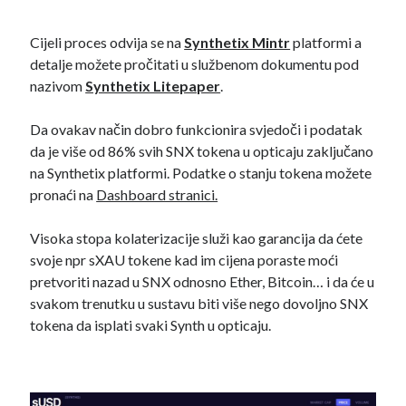
Cijeli proces odvija se na
Synthetix Mintr
platformi a
detalje možete pročitati u službenom dokumentu pod
nazivom
Synthetix Litepaper
.
Da ovakav način dobro funkcionira svjedoči i podatak
da je više od 86% svih SNX tokena u opticaju zaključano
na Synthetix platformi. Podatke o stanju tokena možete
pronaći na
Dashboard stranici.
Visoka stopa kolaterizacije služi kao garancija da ćete
svoje npr sXAU tokene kad im cijena poraste moći
pretvoriti nazad u SNX odnosno Ether, Bitcoin… i da će u
svakom trenutku u sustavu biti više nego dovoljno SNX
tokena da isplati svaki Synth u opticaju.