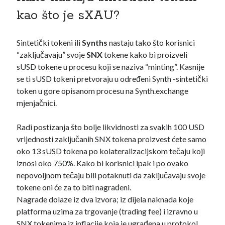
kao što je sXAU?
Sintetički tokeni ili
Synths
nastaju tako što korisnici
“zaključavaju” svoje
SNX
tokene kako bi proizveli
sUSD tokene u procesu koji se naziva “minting”. Kasnije
se ti sUSD tokeni pretvoraju u određeni Synth -sintetički
token u gore opisanom procesu na Synth.exchange
mjenjačnici.
Radi postizanja što bolje likvidnosti za svakih 100 USD
vrijednosti zaključanih SNX tokena proizvest ćete samo
oko 13 sUSD tokena po kolateralizacijskom tečaju koji
iznosi oko 750%. Kako bi korisnici ipak i po ovako
nepovoljnom tečaju bili potaknuti da zaključavaju svoje
tokene oni će za to biti nagrađeni.
Nagrade dolaze iz dva izvora; iz dijela naknada koje
platforma uzima za trgovanje (trading fee) i izravno u
SNX tokenima iz inflacije koja je ugrađena u protokol.