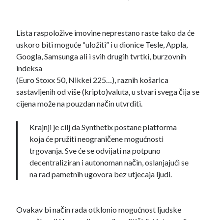
Lista raspoložive imovine neprestano raste tako da će
uskoro biti moguće “uložiti” i u dionice Tesle, Appla,
Googla, Samsunga ali i svih drugih tvrtki, burzovnih
indeksa
(Euro Stoxx 50, Nikkei 225…), raznih košarica
sastavljenih od više (kripto)valuta, u stvari svega čija se
cijena može na pouzdan način utvrditi.
Krajnji je cilj da Synthetix postane platforma
koja će pružiti neograničene mogućnosti
trgovanja. Sve će se odvijati na potpuno
decentraliziran i autonoman način, oslanjajući se
na rad pametnih ugovora bez utjecaja ljudi.
Ovakav bi način rada otklonio mogućnost ljudske