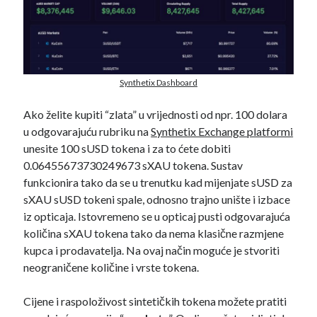
Synthetix Dashboard
Ako želite kupiti “zlata” u vrijednosti od npr. 100 dolara
u odgovarajuću rubriku na
Synthetix Exchange platformi
unesite 100 sUSD tokena i za to ćete dobiti
0.06455673730249673 sXAU tokena. Sustav
funkcionira tako da se u trenutku kad mijenjate sUSD za
sXAU sUSD tokeni spale, odnosno trajno unište i izbace
iz opticaja. Istovremeno se u opticaj pusti odgovarajuća
količina sXAU tokena tako da nema klasične razmjene
kupca i prodavatelja. Na ovaj način moguće je stvoriti
neograničene količine i vrste tokena.
Cijene i raspoloživost sintetičkih tokena možete pratiti