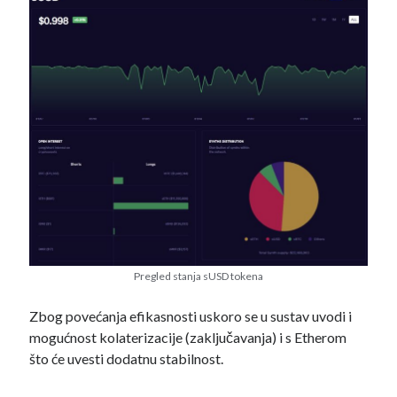
Pregled stanja sUSD tokena
Zbog povećanja efikasnosti uskoro se u sustav uvodi i
mogućnost kolaterizacije (zaključavanja) i s Etherom
što će uvesti dodatnu stabilnost.