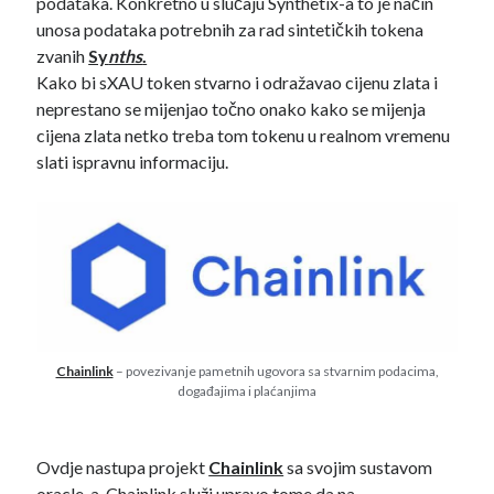
podataka. Konkretno u slučaju Synthetix-a to je način
hardverski novčanici
Hrvatska
unosa podataka potrebnih za rad sintetičkih tokena
isplate
konferencija
zvanih
Sy
nths
.
IOTA
Kako bi sXAU token stvarno i odražavao cijenu zlata i
kriptovalute
ledger
neprestano se mijenjao točno onako kako se mijenja
cijena zlata netko treba tom tokenu u realnom vremenu
metamask
ledger nano s
lutrija
slati ispravnu informaciju.
mjenjačnice
NFT
najava
novčanici
oglašavanje
pametni ugovori
plaćanja
politika
pošta
porez
Portugal
privatnost
poštanska marka
Promo
Chainlink
– povezivanje pametnih ugovora sa stvarnim podacima,
rudarenje
savjeti
događajima i plaćanjima
satoshi nakamoto
zarada
telekom
Ovdje nastupa projekt
Chainlink
sa svojim sustavom
oracle-a. Chainlink služi upravo tome da na