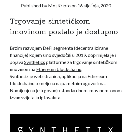
Published by
Moj Kripto
on
16 siječnja, 2020
travanj 2021
(1)
ožujak 2021
(1)
Trgovanje sintetičkom
siječanj 2021
(1)
prosinac 2020
(3)
imovinom postalo je dostupno
studeni 2020
(1)
listopad 2020
(1)
Brzim razvojem DeFi segmenta (decentralizirane
rujan 2020
(2)
financije) kojem smo svjedočili u 2019. doprinijela je i
kolovoz 2020
(1)
pojava
Synthetics
platforme za trgovanje sintetičkom
srpanj 2020
(2)
imovinom na
Ethereum blockchainu
.
lipanj 2020
(2)
Synthetix je web stranica, aplikacija na Ethereum
svibanj 2020
(3)
blockchainu temeljena na pametnim ugovorima.
travanj 2020
(2)
Namijenjena je trgovanju standardnom imovinom, onom
ožujak 2020
(4)
izvan svijeta kriptovaluta.
veljača 2020
(4)
siječanj 2020
(3)
prosinac 2019
(5)
studeni 2019
(5)
listopad 2019
(4)