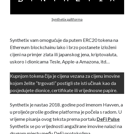
rujan 2019
(5)
kolovoz 2019
(12)
srpanj 2019
(9)
Synthetix paltforma
Synthetix vam omogućuje da putem ERC20 tokena na
Ethereum blockchainu lako i brzo postanete izloženi
cijeni na primjer zlata ili japanskog jena, kriptovaluta,
Kategorija
uskoro i dionicama Tesle, Apple-a Amazona, itd…
Altcoin
(69)
Bitcoin
(37)
Kupnjom tokena čija je cijena vezana za cijenu imovine
Blockchain
(64)
kojom želite “trgovati” postigli ste isti učinak kao da
DeFi
(28)
posjedujete dionice, certifikate ili vrijednosne papire.
Intervju
(4)
Novosti
(8)
Synthetix je nastao 2018. godine pod imenom Havven, a
Privatnost
(8)
u proljeće prošle godine platforma je počela s radom. U
Testirano
(35)
vrijeme pisanja ovog teksta prema portalu
DeFi Pulse
Vijesti
(16)
Synthetix se po vrijednosti angažirane imovine nalazi na
drugom mjestu među DeFi protokolima.