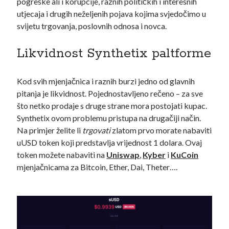
pogreške ali i korupcije, raznih političkih i interesnih
utjecaja i drugih neželjenih pojava kojima svjedočimo u
svijetu trgovanja, poslovnih odnosa i novca.
Likvidnost Synthetix paltforme
Kod svih mjenjačnica i raznih burzi jedno od glavnih
pitanja je likvidnost. Pojednostavljeno rečeno – za sve
što netko prodaje s druge strane mora postojati kupac.
Synthetix ovom problemu pristupa na drugačiji način.
Na primjer želite li
trgovati
zlatom prvo morate nabaviti
uUSD token koji predstavlja vrijednost 1 dolara. Ovaj
token možete nabaviti na
Uniswap
,
Kyber
i
KuCoin
mjenjačnicama za Bitcoin, Ether, Dai, Theter….