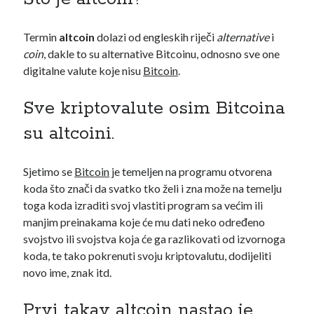
travanj 2021
(1)
ožujak 2021
(1)
Termin
altcoin
dolazi od engleskih riječi
alternative
i
siječanj 2021
(1)
coin
, dakle to su alternative Bitcoinu, odnosno sve one
prosinac 2020
(3)
digitalne valute koje nisu
Bitcoin
.
studeni 2020
(1)
listopad 2020
(1)
Sve kriptovalute osim Bitcoina
rujan 2020
(2)
su altcoini.
kolovoz 2020
(1)
srpanj 2020
(2)
lipanj 2020
(2)
Sjetimo se
Bitcoin
je temeljen na programu otvorena
svibanj 2020
(3)
koda što znači da svatko tko želi i zna može na temelju
travanj 2020
(2)
toga koda izraditi svoj vlastiti program sa većim ili
ožujak 2020
(4)
manjim preinakama koje će mu dati neko određeno
veljača 2020
(4)
svojstvo ili svojstva koja će ga razlikovati od izvornoga
siječanj 2020
(3)
koda, te tako pokrenuti svoju kriptovalutu, dodijeliti
prosinac 2019
(5)
novo ime, znak itd.
studeni 2019
(5)
listopad 2019
(4)
Prvi takav altcoin nastao je