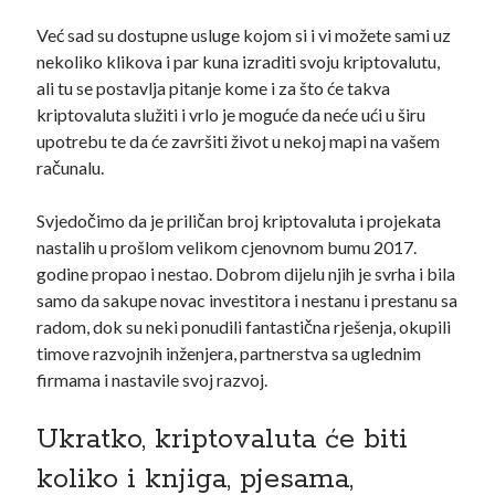
Već sad su dostupne usluge kojom si i vi možete sami uz
nekoliko klikova i par kuna izraditi svoju kriptovalutu,
ali tu se postavlja pitanje kome i za što će takva
kriptovaluta služiti i vrlo je moguće da neće ući u širu
upotrebu te da će završiti život u nekoj mapi na vašem
računalu.
Svjedočimo da je priličan broj kriptovaluta i projekata
Tag Cloud
nastalih u prošlom velikom cjenovnom bumu 2017.
godine propao i nestao. Dobrom dijelu njih je svrha i bila
administracija
A1
AI agenti
AI agents
samo da sakupe novac investitora i nestanu i prestanu sa
brave
Binance
BAT
Austrija
radom, dok su neki ponudili fantastična rješenja, okupili
dapps
timove razvojnih inženjera, partnerstva sa uglednim
dai
Defi
compound
firmama i nastavile svoj razvoj.
ethereum
država
DLT
Ukratko, kriptovaluta će biti
gospodarstvo
koliko i knjiga, pjesama,