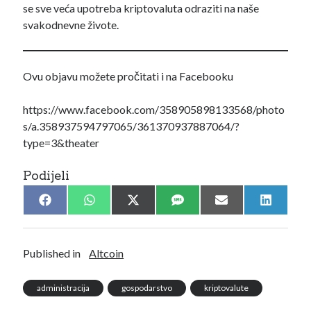
se sve veća upotreba kriptovaluta odraziti na naše
svakodnevne živote.
Ovu objavu možete pročitati i na Facebooku
https://www.facebook.com/358905898133568/photo
s/a.358937594797065/361370937887064/?
type=3&theater
Podijeli
Share
Share
Share
Share
Share
Share
F
W
X
S
E
L
on
on
on
on
on
on
a
h
(
M
m
i
c
a
T
S
a
n
e
t
w
i
k
b
s
i
l
e
Published in
Altcoin
o
A
t
d
o
p
t
I
k
p
e
n
administracija
gospodarstvo
kriptovalute
r
)