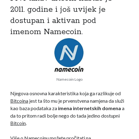
rujan 2019
(5)
2011. godine i još uvijek je
kolovoz 2019
(12)
srpanj 2019
(9)
dostupan i aktivan pod
imenom Namecoin.
Kategorija
Altcoin
(69)
Bitcoin
(37)
Namecoin Logo
Blockchain
(64)
Njegova osnovna karakteristika koja ga razlikuje od
DeFi
(28)
Bitcoina
jest ta što mu je prvenstvena namjena da služi
Intervju
(4)
kao baza podataka za
imena internetskih domena
a
Novosti
(8)
da to pritom radi bolje nego do tada jedino dostupni
Privatnost
(8)
Bitcoin
.
Testirano
(35)
Vijesti
(16)
Više o Namecoinu možete pročitati na