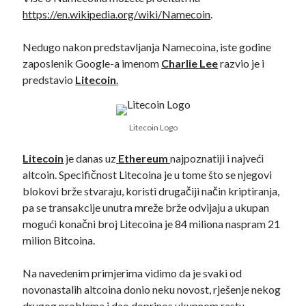
https://en.wikipedia.org/wiki/Namecoin
.
BTC /USD
Nedugo nakon predstavljanja Namecoina, iste godine
zaposlenik Google-a imenom
Charlie Lee
razvio je i
predstavio
Litecoin
.
Litecoin Logo
Litecoin
je danas uz
Ethereum
najpoznatiji i najveći
altcoin. Specifičnost Litecoina je u tome što se njegovi
blokovi brže stvaraju, koristi drugačiji način kriptiranja,
pa se transakcije unutra mreže brže odvijaju a ukupan
mogući konačni broj Litecoina je 84 miliona naspram 21
milion Bitcoina.
Na navedenim primjerima vidimo da je svaki od
novonastalih altcoina donio neku novost, rješenje nekog
Pretraži
drugog problema i dao doprinos ukupnom rastu