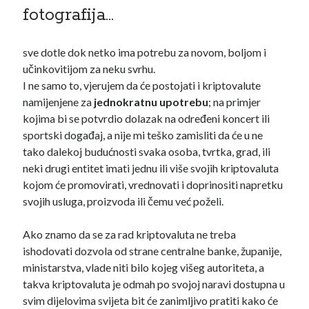
hardverski novčanici
Hrvatska
fotografija…
isplate
konferencija
IOTA
sve dotle dok netko ima potrebu za novom, boljom i
kriptovalute
ledger
učinkovitijom za neku svrhu.
I ne samo to, vjerujem da će postojati i kriptovalute
metamask
ledger nano s
lutrija
namijenjene za
jednokratnu upotrebu
; na primjer
mjenjačnice
NFT
najava
kojima bi se potvrdio dolazak na određeni koncert ili
sportski događaj, a nije mi teško zamisliti da će u ne
novčanici
oglašavanje
tako dalekoj budućnosti svaka osoba, tvrtka, grad, ili
pametni ugovori
neki drugi entitet imati jednu ili više svojih kriptovaluta
plaćanja
kojom će promovirati, vrednovati i doprinositi napretku
politika
pošta
porez
Portugal
svojih usluga, proizvoda ili čemu već poželi.
privatnost
poštanska marka
Promo
Ako znamo da se za rad kriptovaluta ne treba
rudarenje
savjeti
satoshi nakamoto
ishodovati dozvola od strane centralne banke, županije,
zarada
ministarstva, vlade niti bilo kojeg višeg autoriteta, a
telekom
takva kriptovaluta je odmah po svojoj naravi dostupna u
svim dijelovima svijeta bit će zanimljivo pratiti kako će