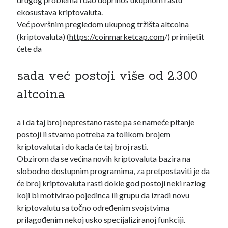
Search
ekosustava kriptovaluta.
Već površnim pregledom ukupnog tržišta altcoina
(kriptovaluta) (
https://coinmarketcap.com
/) primijetit
ćete da
sada već postoji više od 2.300
altcoina
POSJETI MOJ KRIPTO YOUTUBE KANAL
👇
a i da taj broj neprestano raste pa se nameće pitanje
postoji li stvarno potreba za tolikom brojem
kriptovaluta i do kada će taj broj rasti.
Obzirom da se većina novih kriptovaluta bazira na
slobodno dostupnim programima, za pretpostaviti je da
će broj kriptovaluta rasti dokle god postoji neki razlog
koji bi motivirao pojedinca ili grupu da izradi novu
kriptovalutu sa točno određenim svojstvima
prilagođenim nekoj usko specijaliziranoj funkciji.